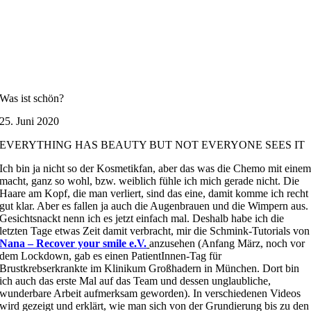
Was ist schön?
25. Juni 2020
EVERYTHING HAS BEAUTY BUT NOT EVERYONE SEES IT
Ich bin ja nicht so der Kosmetikfan, aber das was die Chemo mit eine
macht, ganz so wohl, bzw. weiblich fühle ich mich gerade nicht. Die
Haare am Kopf, die man verliert, sind das eine, damit komme ich recht
gut klar. Aber es fallen ja auch die Augenbrauen und die Wimpern aus.
Gesichtsnackt nenn ich es jetzt einfach mal. Deshalb habe ich die
letzten Tage etwas Zeit damit verbracht, mir die Schmink-Tutorials von
Nana – Recover your smile e.V.
anzusehen (Anfang März, noch vor
dem Lockdown, gab es einen PatientInnen-Tag für
Brustkrebserkrankte im Klinikum Großhadern in München. Dort bin
ich auch das erste Mal auf das Team und dessen unglaubliche,
wunderbare Arbeit aufmerksam geworden). In verschiedenen Videos
wird gezeigt und erklärt, wie man sich von der Grundierung bis zu den