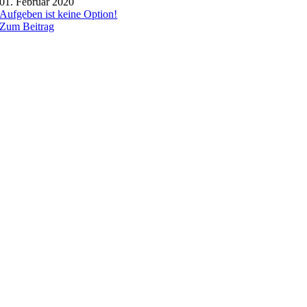
01. Februar 2020
Aufgeben ist keine Option!
Zum Beitrag