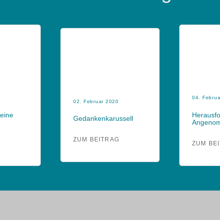
04. Febru
02. Februar 2020
Keine
Herausf
Gedankenkarussell
Angeno
ZUM BEITRAG
G
ZUM BE