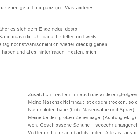
 sehen gefällt mir ganz gut. Was anderes
näher es sich dem Ende neigt, desto
 Kann quasi die Uhr danach stellen und weiß
reitag höchstwahrscheinlich wieder dreckig gehen
haben und alles hinterfragen. Heulen, mich
l.
Zusätzlich machen mir auch die anderen „Folgee
Meine Nasenschleimhaut ist extrem trocken, so d
Nasenbluten habe (trotz Nasensalbe und Spray).
Meine beiden großen Zehennägel (Achtung eklig) 
weh. Geschlossene Schuhe – seeeehr unangeneh
Wetter und ich kann barfuß laufen. Alles ist ans