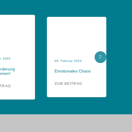
ar 2020
07.
06. Februar 2020
orderung
Noc
Emotionales Chaos
mmen!
Ars
ZUM BEITRAG
ITRAG
ZU